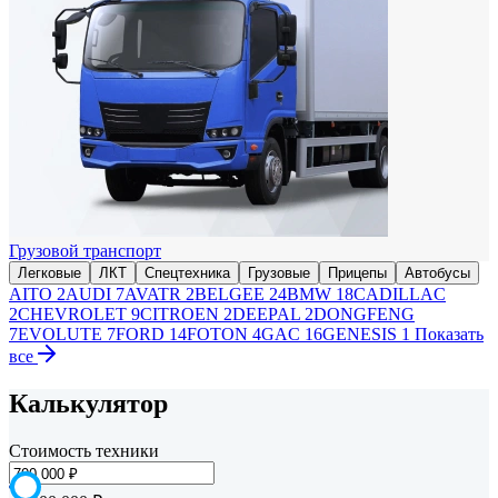
Грузовой транспорт
Легковые
ЛКТ
Спецтехника
Грузовые
Прицепы
Автобусы
AITO
2
AUDI
7
AVATR
2
BELGEE
24
BMW
18
CADILLAC
2
CHEVROLET
9
CITROEN
2
DEEPAL
2
DONGFENG
7
EVOLUTE
7
FORD
14
FOTON
4
GAC
16
GENESIS
1
Показать
все
Калькулятор
Стоимость техники