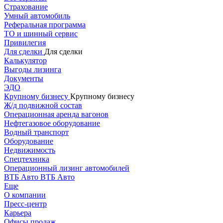
Страхование
Умный автомобиль
Реферальная программа
ТО и шинный сервис
Привилегия
Для сделки
Для сделки
Калькулятор
Выгоды лизинга
Документы
ЭДО
Крупному бизнесу
Крупному бизнесу
Ж/д подвижной состав
Операционная аренда вагонов
Нефтегазовое оборудование
Водный транспорт
Оборудование
Недвижимость
Спецтехника
Операционный лизинг автомобилей
ВТБ Авто
ВТБ Авто
Еще
О компании
Пресс-центр
Карьера
Офисы продаж