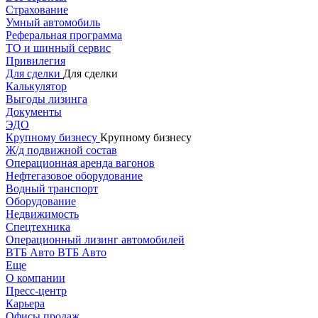
Страхование
Умный автомобиль
Реферальная программа
ТО и шинный сервис
Привилегия
Для сделки
Для сделки
Калькулятор
Выгоды лизинга
Документы
ЭДО
Крупному бизнесу
Крупному бизнесу
Ж/д подвижной состав
Операционная аренда вагонов
Нефтегазовое оборудование
Водный транспорт
Оборудование
Недвижимость
Спецтехника
Операционный лизинг автомобилей
ВТБ Авто
ВТБ Авто
Еще
О компании
Пресс-центр
Карьера
Офисы продаж