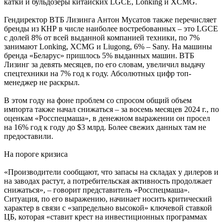
катки и бульдозеры китайских LGCE, Lonking и XCMG.
Гендиректор ВТБ Лизинга Антон Мусатов также перечисляет
бренды из КНР в числе наиболее востребованных – это LGCE
с долей 8% от всей выданной компанией техники, по 7%
занимают Lonking, XCMG и Liugong, 6% – Sany. На машины
бренда «Беларус» пришлось 5% выданных машин. ВТБ
Лизинг за девять месяцев, по его словам, увеличил выдачу
спецтехники на 7% год к году. Абсолютных цифр топ-
менеджер не раскрыл.
В этом году на фоне проблем со спросом общий объем
импорта также начал снижаться – за восемь месяцев 2024 г., по
оценкам «Росспецмаша», в денежном выражении он просел
на 16% год к году до $3 млрд. Более свежих данных там не
предоставили.
На пороге кризиса
«Производители сообщают, что запасы на складах у дилеров и
на заводах растут, а потребительская активность продолжает
снижаться», – говорит представитель «Росспецмаша».
Ситуация, по его выражению, начинает носить критический
характер в связи с «запредельно высокой» ключевой ставкой
ЦБ, которая «ставит крест на инвестиционных программах