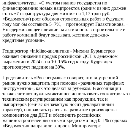
инфраструктуры. «С учетом планов государства по
финансированию новых нацпроектов (одним из них должен
стать «Инфраструктура для жизни» на 1,17 трлн руб. –
«Ведомости») рост объемов строительных работ в будущем
году мог бы составить 5–7%, – прогнозирует Галактионова. –
Но сдерживающее влияние на активность в строительстве и
работу компаний будут оказывать жесткие денежно-
кредитные условия».
Гендиректор «Infoline-аналитики» Михаил Бурмистров
ожидает снижения продаж российской ДСТ в денежном
выражении в 2024 г. на 10–15% год к году. Кудрявцев
прогнозирует падение на 30%.
Представитель «Росспецмаша» говорит, что внутренний
рынок нужно защитить при помощи «различных тарифных
инструментов», как это делают за рубежом. В ассоциации
также считают нужным активнее использовать госконтроль за
техническим регулированием как продукции, так и
импортеров (сейчас он зачастую носит декларативный
характер), направлять гранты на развитие производства
компонентов для ДСТ и обеспечить российских
машиностроителей льготными кредитами под 0–1% годовых.
«Ведомости» направили запрос в Минпромторг.