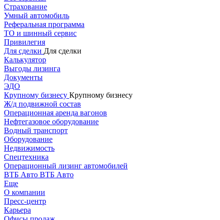
Страхование
Умный автомобиль
Реферальная программа
ТО и шинный сервис
Привилегия
Для сделки
Для сделки
Калькулятор
Выгоды лизинга
Документы
ЭДО
Крупному бизнесу
Крупному бизнесу
Ж/д подвижной состав
Операционная аренда вагонов
Нефтегазовое оборудование
Водный транспорт
Оборудование
Недвижимость
Спецтехника
Операционный лизинг автомобилей
ВТБ Авто
ВТБ Авто
Еще
О компании
Пресс-центр
Карьера
Офисы продаж