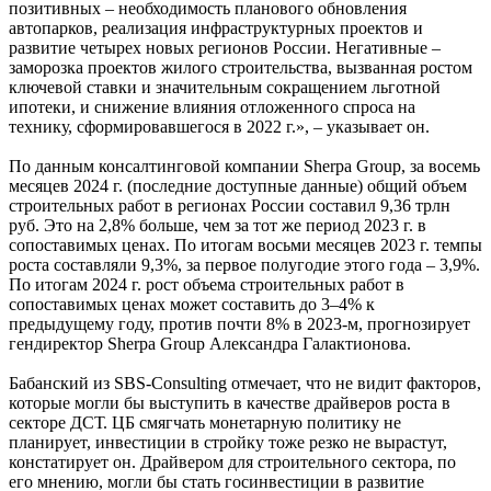
позитивных – необходимость планового обновления
автопарков, реализация инфраструктурных проектов и
развитие четырех новых регионов России. Негативные –
заморозка проектов жилого строительства, вызванная ростом
ключевой ставки и значительным сокращением льготной
ипотеки, и снижение влияния отложенного спроса на
технику, сформировавшегося в 2022 г.», – указывает он.
По данным консалтинговой компании Sherpa Group, за восемь
месяцев 2024 г. (последние доступные данные) общий объем
строительных работ в регионах России составил 9,36 трлн
руб. Это на 2,8% больше, чем за тот же период 2023 г. в
сопоставимых ценах. По итогам восьми месяцев 2023 г. темпы
роста составляли 9,3%, за первое полугодие этого года – 3,9%.
По итогам 2024 г. рост объема строительных работ в
сопоставимых ценах может составить до 3–4% к
предыдущему году, против почти 8% в 2023-м, прогнозирует
гендиректор Sherpa Group Александра Галактионова.
Бабанский из SBS-Consulting отмечает, что не видит факторов,
которые могли бы выступить в качестве драйверов роста в
секторе ДСТ. ЦБ смягчать монетарную политику не
планирует, инвестиции в стройку тоже резко не вырастут,
констатирует он. Драйвером для строительного сектора, по
его мнению, могли бы стать госинвестиции в развитие