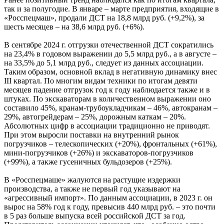
так и за полугодие. В январе – марте предприятия, входящие в
«Росспецмаш», продали ДСТ на 18,8 млрд руб. (+9,2%), за
шесть месяцев – на 38,6 млрд руб. (+6%).
В сентябре 2024 г. отгрузки отечественной ДСТ сократились
на 23,4% в годовом выражении до 5,5 млрд руб., а в августе –
на 33,5% до 5,1 млрд руб., следует из данных ассоциации.
Таким образом, основной вклад в негативную динамику внес
III квартал. По многим видам техники по итогам девяти
месяцев падение отгрузок год к году наблюдается также и в
штуках. По экскаваторам в количественном выражении оно
составило 45%, кранам-трубоукладчикам – 46%, автокранам –
29%, автогрейдерам – 25%, дорожным каткам – 20%.
Абсолютных цифр в ассоциации традиционно не приводят.
При этом выросли поставки на внутренний рынок
погрузчиков – телескопических (+20%), фронтальных (+61%),
мини-погрузчиков (+26%) и экскаваторов-погрузчиков
(+99%), а также гусеничных бульдозеров (+25%).
В «Росспецмаше» жалуются на растущие издержки
производства, а также не первый год указывают на
«агрессивный импорт». По данным ассоциации, в 2023 г. он
вырос на 58% год к году, превысив 440 млрд руб. – это почти
в 5 раз больше выпуска всей российской ДСТ за год.