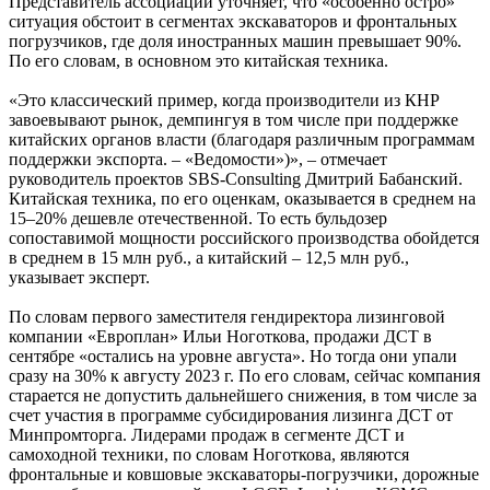
Представитель ассоциации уточняет, что «особенно остро»
ситуация обстоит в сегментах экскаваторов и фронтальных
погрузчиков, где доля иностранных машин превышает 90%.
По его словам, в основном это китайская техника.
«Это классический пример, когда производители из КНР
завоевывают рынок, демпингуя в том числе при поддержке
китайских органов власти (благодаря различным программам
поддержки экспорта. – «Ведомости»)», – отмечает
руководитель проектов SBS-Consulting Дмитрий Бабанский.
Китайская техника, по его оценкам, оказывается в среднем на
15–20% дешевле отечественной. То есть бульдозер
сопоставимой мощности российского производства обойдется
в среднем в 15 млн руб., а китайский – 12,5 млн руб.,
указывает эксперт.
По словам первого заместителя гендиректора лизинговой
компании «Европлан» Ильи Ноготкова, продажи ДСТ в
сентябре «остались на уровне августа». Но тогда они упали
сразу на 30% к августу 2023 г. По его словам, сейчас компания
старается не допустить дальнейшего снижения, в том числе за
счет участия в программе субсидирования лизинга ДСТ от
Минпромторга. Лидерами продаж в сегменте ДСТ и
самоходной техники, по словам Ноготкова, являются
фронтальные и ковшовые экскаваторы-погрузчики, дорожные