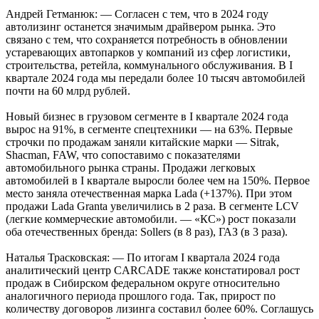
Андрей Гетманюк: — Согласен с тем, что в 2024 году
автолизинг останется значимым драйвером рынка. Это
связано с тем, что сохраняется потребность в обновлении
устаревающих автопарков у компаний из сфер логистики,
строительства, ретейла, коммунального обслуживания. В I
квартале 2024 года мы передали более 10 тысяч автомобилей
почти на 60 млрд рублей.
Новый бизнес в грузовом сегменте в I квартале 2024 года
вырос на 91%, в сегменте спецтехники — на 63%. Первые
строчки по продажам заняли китайские марки — Sitrak,
Shacman, FAW, что сопоставимо с показателями
автомобильного рынка страны. Продажи легковых
автомобилей в I квартале выросли более чем на 150%. Первое
место заняла отечественная марка Lada (+137%). При этом
продажи Lada Granta увеличились в 2 раза. В сегменте LCV
(легкие коммерческие автомобили. — «КС») рост показали
оба отечественных бренда: Sollers (в 8 раз), ГАЗ (в 3 раза).
Наталья Трасковская: — По итогам I квартала 2024 года
аналитический центр CARCADE также констатировал рост
продаж в Сибирском федеральном округе относительно
аналогичного периода прошлого года. Так, прирост по
количеству договоров лизинга составил более 60%. Соглашусь