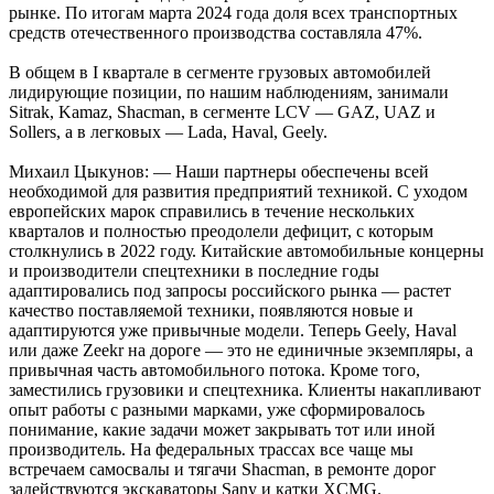
рынке. По итогам марта 2024 года доля всех транспортных
средств отечественного производства составляла 47%.
В общем в I квартале в сегменте грузовых автомобилей
лидирующие позиции, по нашим наблюдениям, занимали
Sitrak, Kamaz, Shacman, в сегменте LCV — GAZ, UAZ и
Sollers, а в легковых — Lada, Haval, Geely.
Михаил Цыкунов: — Наши партнеры обеспечены всей
необходимой для развития предприятий техникой. С уходом
европейских марок справились в течение нескольких
кварталов и полностью преодолели дефицит, с которым
столкнулись в 2022 году. Китайские автомобильные концерны
и производители спецтехники в последние годы
адаптировались под запросы российского рынка — растет
качество поставляемой техники, появляются новые и
адаптируются уже привычные модели. Теперь Geely, Haval
или даже Zeekr на дороге — это не единичные экземпляры, а
привычная часть автомобильного потока. Кроме того,
заместились грузовики и спецтехника. Клиенты накапливают
опыт работы с разными марками, уже сформировалось
понимание, какие задачи может закрывать тот или иной
производитель. На федеральных трассах все чаще мы
встречаем самосвалы и тягачи Shacman, в ремонте дорог
задействуются экскаваторы Sany и катки XCMG.