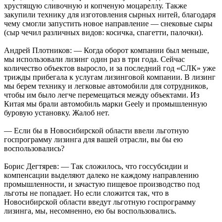
хрустящую сливочную и копченую моцареллу. Также
закупили технику для изготовления сырных нитей, благодаря
чему смогли запустить новое направление — снековые сыры
(сыр чечил различных видов: косичка, спагетти, палочки).
Андрей Плотников: — Когда оборот компании был меньше,
мы использовали лизинг один раз в три года. Сейчас
количество объектов выросло, и за последний год «СЛК» уже
трижды прибегала к услугам лизинговой компании. В лизинг
мы берем технику и легковые автомобили для сотрудников,
чтобы им было легче перемещаться между объектами. Из
Китая мы брали автомобиль марки Geely и промышленную
буровую установку. Жалоб нет.
— Если бы в Новосибирской области ввели льготную
госпрограмму лизинга для вашей отрасли, вы бы ею
воспользовались?
Борис Дегтярев: — Так сложилось, что госсубсидии и
компенсации выделяют далеко не каждому направлению
промышленности, и зачастую пищевое производство под
льготы не попадает. Но если сложится так, что в
Новосибирской области введут льготную госпрограмму
лизинга, мы, несомненно, ею бы воспользовались.