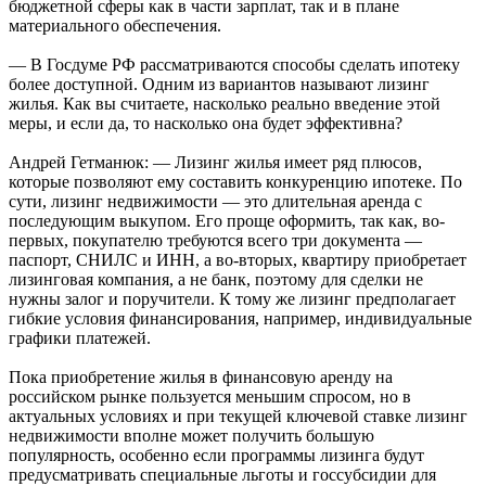
бюджетной сферы как в части зарплат, так и в плане
материального обеспечения.
— В Госдуме РФ рассматриваются способы сделать ипотеку
более доступной. Одним из вариантов называют лизинг
жилья. Как вы считаете, насколько реально введение этой
меры, и если да, то насколько она будет эффективна?
Андрей Гетманюк: — Лизинг жилья имеет ряд плюсов,
которые позволяют ему составить конкуренцию ипотеке. По
сути, лизинг недвижимости — это длительная аренда с
последующим выкупом. Его проще оформить, так как, во-
первых, покупателю требуются всего три документа —
паспорт, СНИЛС и ИНН, а во-вторых, квартиру приобретает
лизинговая компания, а не банк, поэтому для сделки не
нужны залог и поручители. К тому же лизинг предполагает
гибкие условия финансирования, например, индивидуальные
графики платежей.
Пока приобретение жилья в финансовую аренду на
российском рынке пользуется меньшим спросом, но в
актуальных условиях и при текущей ключевой ставке лизинг
недвижимости вполне может получить большую
популярность, особенно если программы лизинга будут
предусматривать специальные льготы и госсубсидии для