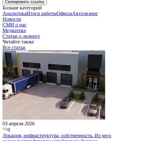
Скопировать
ссылку
Больше категорий
Аналитика
Итоги работы
Офисы
Автолизинг
Новости
СМИ о нас
Медиатека
Статьи о лизинге
Читайте также
Все статьи
03 апреля 2026
0
Локация, инфраструктура, собственность. Из чего