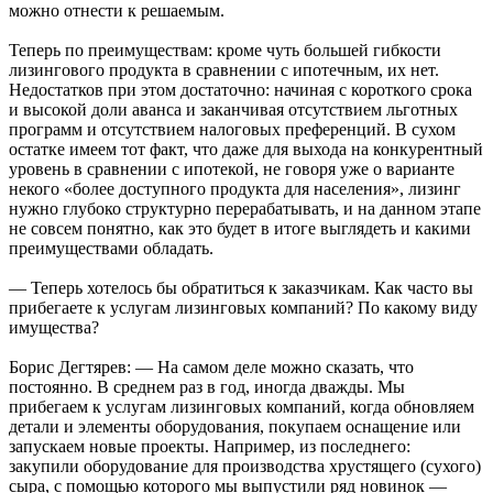
можно отнести к решаемым.
Теперь по преимуществам: кроме чуть большей гибкости
лизингового продукта в сравнении с ипотечным, их нет.
Недостатков при этом достаточно: начиная с короткого срока
и высокой доли аванса и заканчивая отсутствием льготных
программ и отсутствием налоговых преференций. В сухом
остатке имеем тот факт, что даже для выхода на конкурентный
уровень в сравнении с ипотекой, не говоря уже о варианте
некого «более доступного продукта для населения», лизинг
нужно глубоко структурно перерабатывать, и на данном этапе
не совсем понятно, как это будет в итоге выглядеть и какими
преимуществами обладать.
— Теперь хотелось бы обратиться к заказчикам. Как часто вы
прибегаете к услугам лизинговых компаний? По какому виду
имущества?
Борис Дегтярев: — На самом деле можно сказать, что
постоянно. В среднем раз в год, иногда дважды. Мы
прибегаем к услугам лизинговых компаний, когда обновляем
детали и элементы оборудования, покупаем оснащение или
запускаем новые проекты. Например, из последнего:
закупили оборудование для производства хрустящего (сухого)
сыра, с помощью которого мы выпустили ряд новинок —