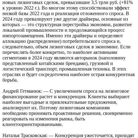
новых лизинговых сделок, превысившие 3,5 трлн руб. (+81%
к уровню 2022 г.). Во многом этому способствовали эффект
низкой базы 2022 года и реализация отложенного спроса. В
2024 году превалируют уже другие драйверы, основные из
которых — это структурная перестройка экономии, развитие
локальной промышленности и продолжающийся процесс
импортозамещения. Именно эти драйверы и определяют
аллокацию (распределение) потребительского спроса и,
следовательно, объем лизинговых сделок в экономике. Если
перечислять более конкретно, то наиболее активными
сегментами в 2024 году являются авторынок (наполовину
представленный китайскими брендами), грузовой и
логистический транспорт, промышленная техника. В этих
отраслях и будет сосредоточена наиболее острая конкурентная
борьба.
Андрей Гетманюк: — С увеличением спроса на лизинговое
финансирование растет и конкуренция. Клиенты выбирают
наиболее выгодные и привлекательные предложения,
анализируют их. Поэтому лизинговым компаниям
необходимо принимать проактивные решения, своевременно
реагировать на изменения рынка, быть
клиентоориентированными.
Наталья Трасковская: — Конкуренция ужесточается, приходят