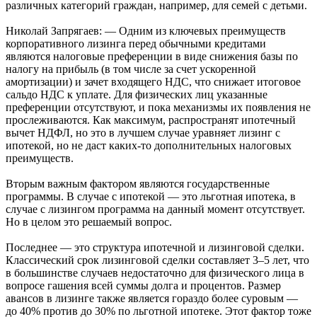
различных категорий граждан, например, для семей с детьми.
Николай Запрягаев: — Одним из ключевых преимуществ
корпоративного лизинга перед обычными кредитами
являются налоговые преференции в виде снижения базы по
налогу на прибыль (в том числе за счет ускоренной
амортизации) и зачет входящего НДС, что снижает итоговое
сальдо НДС к уплате. Для физических лиц указанные
преференции отсутствуют, и пока механизмы их появления не
прослеживаются. Как максимум, распространят ипотечный
вычет НДФЛ, но это в лучшем случае уравняет лизинг с
ипотекой, но не даст каких-то дополнительных налоговых
преимуществ.
Вторым важным фактором являются государственные
программы. В случае с ипотекой — это льготная ипотека, в
случае с лизингом программа на данный момент отсутствует.
Но в целом это решаемый вопрос.
Последнее — это структура ипотечной и лизинговой сделки.
Классический срок лизинговой сделки составляет 3–5 лет, что
в большинстве случаев недостаточно для физического лица в
вопросе гашения всей суммы долга и процентов. Размер
авансов в лизинге также является гораздо более суровым —
до 40% против до 30% по льготной ипотеке. Этот фактор тоже