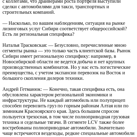
с коллегами, что драйверами роста портфеля выступили
сделки с автомобилями для такси, транспортных и
строительных компаний.
— Насколько, по вашим наблюдениям, ситуация на рынке
лизинговых услуг Сибири соответствует общероссийской?
Есть ли региональная специфика?
Наталья Трасковская: — Безусловно, перечисленные мною
сегменты рынка — это только часть клиентской базы. Рынок
Сибири имеет региональную специфику: например, в
Новосибирской области не ведется добыча и нет крупных
производственных комбинатов. Но у нас есть логистические
преимущества, с учетом экспансии перевозок на Восток и
большого скопления дилеров техники.
Андрей Гетманюк: — Конечно, такая специфика есть, она
обусловлена характером региональной экономики и
инфраструктуры. Не каждый автомобиль или полуприцеп
способен перевозить груз по горным районам Алтая или по
зимникам Красноярского края. Здесь большим спросом
пользуется трехосная, в том числе полноприводная грузовая
техника и седельные тягачи. В сегменте LCV также более
востребованы полноприводные автомобили. Значительно
чаще встречаются вездеходы, редкие специальные автомобили