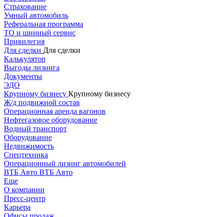
Страхование
Умный автомобиль
Реферальная программа
ТО и шинный сервис
Привилегия
Для сделки
Для сделки
Калькулятор
Выгоды лизинга
Документы
ЭДО
Крупному бизнесу
Крупному бизнесу
Ж/д подвижной состав
Операционная аренда вагонов
Нефтегазовое оборудование
Водный транспорт
Оборудование
Недвижимость
Спецтехника
Операционный лизинг автомобилей
ВТБ Авто
ВТБ Авто
Еще
О компании
Пресс-центр
Карьера
Офисы продаж