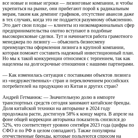
все новые и новые игроки — лизинговые компании, и чтобы
укрепиться на рынке, они прибегают порой к радикальным
мерам, таким как демпинг графиков, отсутствие авансов даже
в тех случаях, когда это не поддается разумному объяснению.
Это дает свои плоды — клиенты из низкомаржинальных сфер
предпринимательства охотно вступают в подобные
высокорисковые сделки. Тут и начинается работа грамотного
менеджера по лизингу — объяснить бизнесмену
преимущества оформления лизинга в крупной компании,
которая поможет составить надежный инвестиционный план.
Но мы к такой конкуренции относимся с терпением, так как
нацелены на долгосрочные отношения с нашими партнерами.
— Как изменилась ситуация с поставками объектов лизинга
из «недружественных» стран и переключением российских
потребителей на продукцию из Китая и других стран?
Андрей Гетманюк: — Значительную долю в импорте
транспортных средств сегодня занимают китайские бренды.
Доля китайской техники на авторынке в 2024 году
продолжала расти, достигнув 58% к концу марта. В апреле на
фоне общей коррекции авторынка показатель снизился до
52%, что соответствует уровню сентября 2023 года (цифры по
СФО и по РФ в целом совпадают). Также популярны
отечественные бренды, которые пользуются спросом на