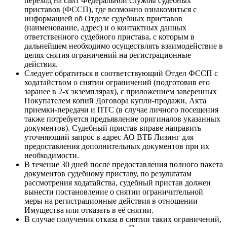
переход на сайт Федеральной службы судебных
приставов (ФССП), где возможно ознакомиться с
информацией об Отделе судебных приставов
(наименование, адрес) и о контактных данных
ответственного судебного пристава, с которым в
дальнейшем необходимо осуществлять взаимодействие в
целях снятия ограничений на регистрационные
действия.
Следует обратиться в соответствующий Отдел ФССП с
ходатайством о снятии ограничений (подготовив его
заранее в 2-х экземплярах), с приложением заверенных
Покупателем копий Договора купли-продажи, Акта
приемки-передачи и ПТС (в случае личного посещения
также потребуется предъявление оригиналов указанных
документов). Судебный пристав вправе направить
уточняющий запрос в адрес АО ВТБ Лизинг для
предоставления дополнительных документов при их
необходимости.
В течение 30 дней после предоставления полного пакета
документов судебному приставу, по результатам
рассмотрения ходатайства, судебный пристав должен
вынести постановление о снятии ограничительной
меры на регистрационные действия в отношении
Имущества или отказать в её снятии.
В случае получения отказа в снятии таких ограничений,