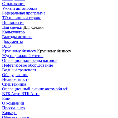
Страхование
Умный автомобиль
Реферальная программа
ТО и шинный сервис
Привилегия
Для сделки
Для сделки
Калькулятор
Выгоды лизинга
Документы
ЭДО
Крупному бизнесу
Крупному бизнесу
Ж/д подвижной состав
Операционная аренда вагонов
Нефтегазовое оборудование
Водный транспорт
Оборудование
Недвижимость
Спецтехника
Операционный лизинг автомобилей
ВТБ Авто
ВТБ Авто
Еще
О компании
Пресс-центр
Карьера
Офисы продаж