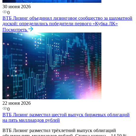
30 июня 2026
0
ВТБ Лизинг объединил лизинговое сообщество за шахматной
доской: определились победители первого «Кубка ЛК»
Посмотреть
22 июня 2026
0
ВТБ Лизинг разместил шестой выпуск биржевых облигаций
на пять миллиардов рублей
ВТБ Лизинг разместил трёхлетний выпуск облигаций
объемом пять миллиардов рублей. Ставка купона – 14,50 %