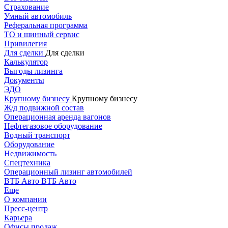
Страхование
Умный автомобиль
Реферальная программа
ТО и шинный сервис
Привилегия
Для сделки
Для сделки
Калькулятор
Выгоды лизинга
Документы
ЭДО
Крупному бизнесу
Крупному бизнесу
Ж/д подвижной состав
Операционная аренда вагонов
Нефтегазовое оборудование
Водный транспорт
Оборудование
Недвижимость
Спецтехника
Операционный лизинг автомобилей
ВТБ Авто
ВТБ Авто
Еще
О компании
Пресс-центр
Карьера
Офисы продаж