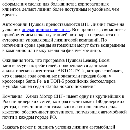
оформления сделки для большинства корпоративных
клиентов делают лизинг более доступным и удобным, чем
кредит.
Автомобили Hyundai предоставляются ВТБ Лизинг также на
условиях
операционного лизинга
. Все процессы, связанные с
приобретением и эксплуатацией автопарка передаются на
аутсорсинг управляющей лизинговой компаний. По
истечении срока аренды автомобили могут быть возвращены
в компанию или выкуплены на физическое лицо.
Ожидания того, что программа Hyundai Leasing Boost
заинтересует потребителей, подкрепляется данными
аналитического агентства «АВТОСТАТ», которое сообщает,
что с начала года отличные показатели продаж были у
кроссовера Santa Fe, а в ТОП-5 российских бестселлеров
Hyundai вошел седан Elantra нового поколения.
Компания «Хендэ Мотор СНГ» имеет одну из крупнейших в
России дилерских сетей, которая насчитывает 140 дилерских
центра, в сочетании с оптимальным соотношением цена-
качество, обеспечивает доступность популярных автомобилей
почти в каждом городе РФ.
Заказать расчет и оценить условия лизинга автомобилей