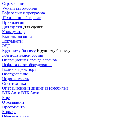
Страхование
Умный автомобиль
Реферальная программа
ТО и шинный сервис
Привилегия
Для сделки
Для сделки
Калькулятор
Выгоды лизинга
Документы
ЭДО
Крупному бизнесу
Крупному бизнесу
Ж/д подвижной состав
Операционная аренда вагонов
Нефтегазовое оборудование
Водный транспорт
Оборудование
Недвижимость
Спецтехника
Операционный лизинг автомобилей
ВТБ Авто
ВТБ Авто
Еще
О компании
Пресс-центр
Карьера
Офисы продаж