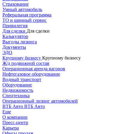
Страхование
Умный автомобиль
Реферальная программа
ТО и шинный сервис
Привилегия
Для сделки
Для сделки
Калькулятор
Выгоды лизинга
Документы
ЭДО
Крупному бизнесу
Крупному бизнесу
Ж/д подвижной состав
Операционная аренда вагонов
Нефтегазовое оборудование
Водный транспорт
Оборудование
Недвижимость
Спецтехника
Операционный лизинг автомобилей
ВТБ Авто
ВТБ Авто
Еще
О компании
Пресс-центр
Карьера
Офисы продаж