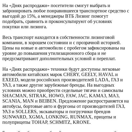
На «Днях распродажи» посетители смогут выбрать и
забронировать любое понравившееся транспортное средство с
выгодой до 15%, а менеджеры ВТБ Лизинг помогут
подобрать, сравнить и проконсультируют об условиях
покупки или лизинга.
Весь транспорт находится в собственности лизинговой
компании, в хорошем состоянии и с прозрачной историей.
Цены на новые и автомобили с пробегом зафиксированы на
уровне до повышения утилизационного сбора и не
предусматривают дополнительных условий и переплат.
На «Днях распродажи» техники будут доступны легковые
автомобили китайских марок CHERY, GEELY, HAVAL и
EXEED, модели российских производителей LADA, ГАЗ и
УАЗ, а также другие зарубежные бренды. На выгодных
условиях можно приобрести седельные тягачи и самосвалы
SHACMAN, SITRAK, HOWO, FAW, JAC, KAMA3, MA3,
SCANIA, MAN и BEIBEN. Предложение распространяется на
автобусы, бортовые авто и фургоны от производителей ГАЗ,
УАЗ и SOLLERS, экскаваторы и погрузчики брендов
SUNWARD, XGMA, LONKING, RUNMAX, прицепы и
полуприцепы TOHAP, SCHMITZ, KRONE.