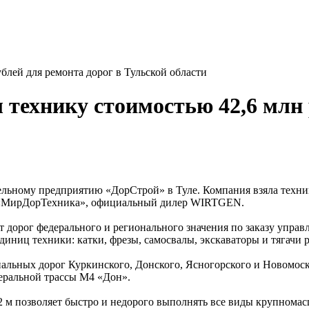
лей для ремонта дорог в Тульской области
технику стоимостью 42,6 млн 
ьному предприятию «ДорСтрой» в Туле. Компания взяла техник
О «МирДорТехника», официальный дилер WIRTGEN.
 дорог федерального и регионального значения по заказу управ
диниц техники: катки, фрезы, самосвалы, экскаваторы и тягачи 
нальных дорог Куркинского, Донского, Ясногорского и Новомоск
деральной трассы М4 «Дон».
2 м позволяет быстро и недорого выполнять все виды крупномас