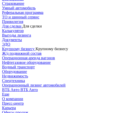
Страхование
Умный автомобиль
Реферальная программа
ТО и шинный сервис
Привилегия
Для сделки
Для сделки
Калькулятор
Выгоды лизинга
Документы
ЭДО
Крупному бизнесу
Крупному бизнесу
Ж/д подвижной состав
Операционная аренда вагонов
Нефтегазовое оборудование
Водный транспорт
Оборудование
Недвижимость
Спецтехника
Операционный лизинг автомобилей
ВТБ Авто
ВТБ Авто
Еще
О компании
Пресс-центр
Карьера
Офисы продаж