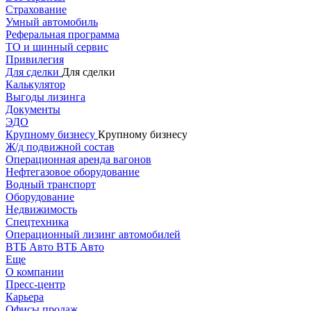
Страхование
Умный автомобиль
Реферальная программа
ТО и шинный сервис
Привилегия
Для сделки
Для сделки
Калькулятор
Выгоды лизинга
Документы
ЭДО
Крупному бизнесу
Крупному бизнесу
Ж/д подвижной состав
Операционная аренда вагонов
Нефтегазовое оборудование
Водный транспорт
Оборудование
Недвижимость
Спецтехника
Операционный лизинг автомобилей
ВТБ Авто
ВТБ Авто
Еще
О компании
Пресс-центр
Карьера
Офисы продаж