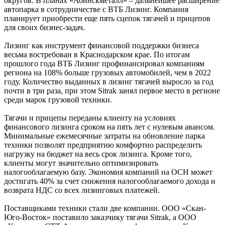
округов. В планах «Абинскметалл» – дальнейшее расширение
автопарка в сотрудничестве с ВТБ Лизинг. Компания
планирует приобрести еще пять сцепок тягачей и прицепов
для своих бизнес-задач.
Лизинг как инструмент финансовой поддержки бизнеса
весьма востребован в Краснодарском крае. По итогам
прошлого года ВТБ Лизинг профинансировал компаниям
региона на 108% больше грузовых автомобилей, чем в 2022
году. Количество выданных в лизинг тягачей выросло за год
почти в три раза, при этом Sitrak занял первое место в регионе
среди марок грузовой техники.
Тягачи и прицепы переданы клиенту на условиях
финансового лизинга сроком на пять лет с нулевым авансом.
Минимальные ежемесячные затраты на обновление парка
техники позволят предприятию комфортно распределить
нагрузку на бюджет на весь срок лизинга. Кроме того,
клиенты могут значительно оптимизировать
налогооблагаемую базу. Экономия компаний на ОСН может
достигать 40% за счет снижения налогооблагаемого дохода и
возврата НДС со всех лизинговых платежей.
Поставщиками техники стали две компании. ООО «Скан-
Юго-Восток» поставило заказчику тягачи Sitrak, а ООО