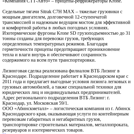
«Компания СТТ-Авто» – прицепы-рефрижераторы Krone.
Седельные тягачи Sitrak C7H MAX – тяжелые грузовики с
мощным двигателем, долговечной 12-ступенчатой
трансмиссией и надежным ведущим мостом для эффективной
и комфортной работы в любых погодных условиях.
Изотермические фургоны Krone SD грузоподъемностью до 31
тонны созданы для перевозки грузов, требующих
определенных температурных режимов. Благодаря
герметичности прицепы предотвращают проникновение
тепла и влаги внутрь и обеспечивают сохранность
содержимого на всем пути транспортировки.
Лизинговая сделка реализована филиалом ВТБ Лизинг в
Краснодаре. Подразделение работает в Краснодарском крае с
2011 года и предлагает выгодные условия лизинга легковых и
грузовых автомобилей, а также специальной техники для
юридических лиц и индивидуальных предпринимателей.
Адрес регионального подразделения ВТБ Лизинг: г.
Краснодар, ул. Московская 59/1.
ООО «Абинскметалл» – логистическая компания из г. Абинск
Краснодарского края, оказывающая услуги по контейнерным
перевозкам габаритных и негабаритных грузов,
транспортировке строительных материалов, металлопроката,
резервуаров и изотермических товаров.