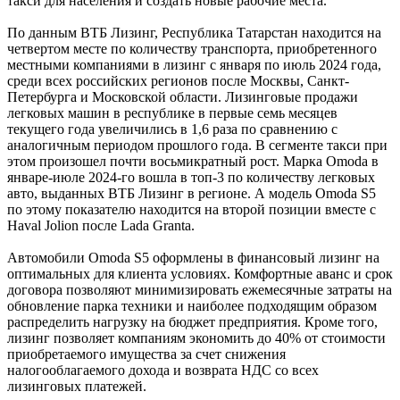
такси для населения и создать новые рабочие места.
По данным ВТБ Лизинг, Республика Татарстан находится на
четвертом месте по количеству транспорта, приобретенного
местными компаниями в лизинг с января по июль 2024 года,
среди всех российских регионов после Москвы, Санкт-
Петербурга и Московской области. Лизинговые продажи
легковых машин в республике в первые семь месяцев
текущего года увеличились в 1,6 раза по сравнению с
аналогичным периодом прошлого года. В сегменте такси при
этом произошел почти восьмикратный рост. Марка Omoda в
январе-июле 2024-го вошла в топ-3 по количеству легковых
авто, выданных ВТБ Лизинг в регионе. А модель Omoda S5
по этому показателю находится на второй позиции вместе с
Haval Jolion после Lada Granta.
Автомобили Omoda S5 оформлены в финансовый лизинг на
оптимальных для клиента условиях. Комфортные аванс и срок
договора позволяют минимизировать ежемесячные затраты на
обновление парка техники и наиболее подходящим образом
распределить нагрузку на бюджет предприятия. Кроме того,
лизинг позволяет компаниям экономить до 40% от стоимости
приобретаемого имущества за счет снижения
налогооблагаемого дохода и возврата НДС со всех
лизинговых платежей.