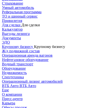
Страхование
Умный автомобиль
Реферальная программа
ТО и шинный сервис
Привилегия
Для сделки
Для сделки
Калькулятор
Выгоды лизинга
Документы
ЭДО
Крупному бизнесу
Крупному бизнесу
Ж/д подвижной состав
Операционная аренда вагонов
Нефтегазовое оборудование
Водный транспорт
Оборудование
Недвижимость
Спецтехника
Операционный лизинг автомобилей
ВТБ Авто
ВТБ Авто
Еще
О компании
Пресс-центр
Карьера
Офисы продаж