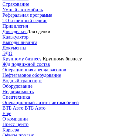
Страхование
Умный автомобиль
Реферальная программа
ТО и шинный сервис
Привилегия
Для сделки
Для сделки
Калькулятор
Выгоды лизинга
Документы
ЭДО
Крупному бизнесу
Крупному бизнесу
Ж/д подвижной состав
Операционная аренда вагонов
Нефтегазовое оборудование
Водный транспорт
Оборудование
Недвижимость
Спецтехника
Операционный лизинг автомобилей
ВТБ Авто
ВТБ Авто
Еще
О компании
Пресс-центр
Карьера
Офисы продаж