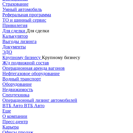
Страхование
Умный автомобиль
Реферальная программа
ТО и шинный сервис
Привилегия
Для сделки
Для сделки
Калькулятор
Выгоды лизинга
Документы
ЭДО
Крупному бизнесу
Крупному бизнесу
Ж/д подвижной состав
Операционная аренда вагонов
Нефтегазовое оборудование
Водный транспорт
Оборудование
Недвижимость
Спецтехника
Операционный лизинг автомобилей
ВТБ Авто
ВТБ Авто
Еще
О компании
Пресс-центр
Карьера
Офисы продаж