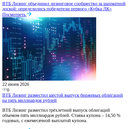
ВТБ Лизинг объединил лизинговое сообщество за шахматной
доской: определились победители первого «Кубка ЛК»
Посмотреть
22 июня 2026
0
ВТБ Лизинг разместил шестой выпуск биржевых облигаций
на пять миллиардов рублей
ВТБ Лизинг разместил трёхлетний выпуск облигаций
объемом пять миллиардов рублей. Ставка купона – 14,50 %
годовых, с ежемесячной выплатой купона.