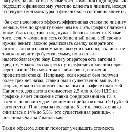
нагрузку на оператора. Кроме того, компания индивидуально
подходит к финансовому участию клиента в лизинге, исходя
из текущей конъюнктуры и финансового состояния клиента.
«За счет налогового эффекта эффективная ставка по лизингу
меньше, чем по кредиту более чем на 1,5%. График платежей
может быть подстроен под нужды бизнеса клиента. Кроме
того, если у компании есть собственный парк, а ей срочно
нужны деньги, можно реализовать сделку возвратного
лизинга: лизинговая компания выкупит вагоны, а клиент не
только получит требуемую сумму, но и снизит
налогооблагаемую базу. Если у оператора есть вагоны в
кредите, можно рассмотреть путь рефинансирования парка
через лизинг. Это может дать, во-первых, снижение
процентной ставки. Например, если кредит был получен
более трех лет назад, ставки были существенно выше. Во-
вторых, можно сэкономить на налогах и графике платежей.
Например, для вагона стоимостью 2,5 млн р. без НДС на
графике 10 лет снижение ставки фондирования на 1% в
расчете по лизингу дает экономию приблизительно 50 рублей
вагон/сутки. При этом за последние 5 лет ключевая ставка
снизилась с 14% до 5,5%, это существенная разница», -
пояснила Оксана Ивановская.
Таким образом, лизинг помогает уменьшить стоимость