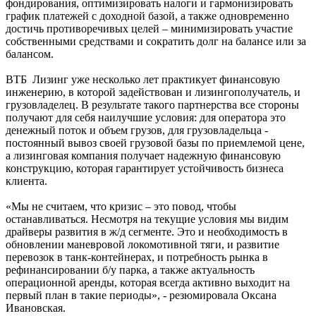
фондирования, оптимизировать налоги и гармонизировать
график платежей с доходной базой, а также одновременно
достичь противоречивых целей – минимизировать участие
собственными средствами и сократить долг на балансе или за
балансом.
ВТБ Лизинг уже несколько лет практикует финансовую
инженерию, в которой задействован и лизингополучатель, и
грузовладелец. В результате такого партнерства все стороны
получают для себя наилучшие условия: для оператора это
денежный поток и объем грузов, для грузовладельца -
постоянный вывоз своей грузовой базы по приемлемой цене,
а лизинговая компания получает надежную финансовую
конструкцию, которая гарантирует устойчивость бизнеса
клиента.
«Мы не считаем, что кризис – это повод, чтобы
останавливаться. Несмотря на текущие условия мы видим
драйверы развития в ж/д сегменте. Это и необходимость в
обновлении маневровой локомотивной тяги, и развитие
перевозок в танк-контейнерах, и потребность рынка в
рефинансировании б/у парка, а также актуальность
операционной аренды, которая всегда активно выходит на
первый план в такие периоды», - резюмировала Оксана
Ивановская.