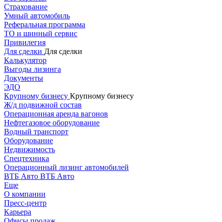
Страхование
Умный автомобиль
Реферальная программа
ТО и шинный сервис
Привилегия
Для сделки
Для сделки
Калькулятор
Выгоды лизинга
Документы
ЭДО
Крупному бизнесу
Крупному бизнесу
Ж/д подвижной состав
Операционная аренда вагонов
Нефтегазовое оборудование
Водный транспорт
Оборудование
Недвижимость
Спецтехника
Операционный лизинг автомобилей
ВТБ Авто
ВТБ Авто
Еще
О компании
Пресс-центр
Карьера
Офисы продаж