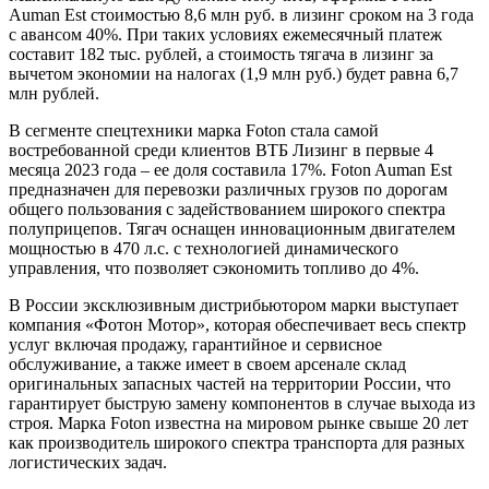
Auman Est стоимостью 8,6 млн руб. в лизинг сроком на 3 года
с авансом 40%. При таких условиях ежемесячный платеж
составит 182 тыс. рублей, а стоимость тягача в лизинг за
вычетом экономии на налогах (1,9 млн руб.) будет равна 6,7
млн рублей.
В сегменте спецтехники марка Foton стала самой
востребованной среди клиентов ВТБ Лизинг в первые 4
месяца 2023 года – ее доля составила 17%. Foton Auman Est
предназначен для перевозки различных грузов по дорогам
общего пользования с задействованием широкого спектра
полуприцепов. Тягач оснащен инновационным двигателем
мощностью в 470 л.с. с технологией динамического
управления, что позволяет сэкономить топливо до 4%.
В России эксклюзивным дистрибьютором марки выступает
компания «Фотон Мотор», которая обеспечивает весь спектр
услуг включая продажу, гарантийное и сервисное
обслуживание, а также имеет в своем арсенале склад
оригинальных запасных частей на территории России, что
гарантирует быструю замену компонентов в случае выхода из
строя. Марка Foton известна на мировом рынке свыше 20 лет
как производитель широкого спектра транспорта для разных
логистических задач.