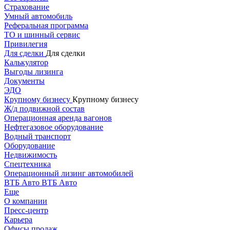
Страхование
Умный автомобиль
Реферальная программа
ТО и шинный сервис
Привилегия
Для сделки
Для сделки
Калькулятор
Выгоды лизинга
Документы
ЭДО
Крупному бизнесу
Крупному бизнесу
Ж/д подвижной состав
Операционная аренда вагонов
Нефтегазовое оборудование
Водный транспорт
Оборудование
Недвижимость
Спецтехника
Операционный лизинг автомобилей
ВТБ Авто
ВТБ Авто
Еще
О компании
Пресс-центр
Карьера
Офисы продаж