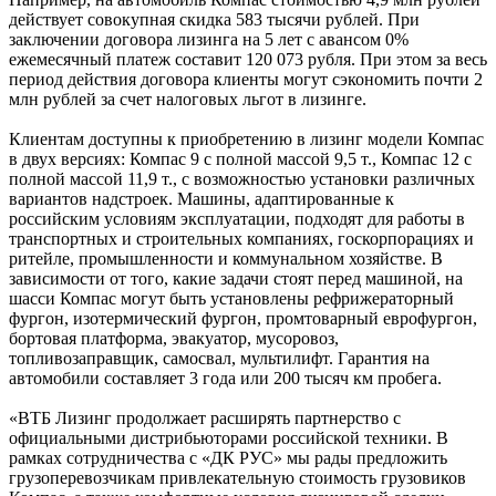
действует совокупная скидка 583 тысячи рублей. При
заключении договора лизинга на 5 лет с авансом 0%
ежемесячный платеж составит 120 073 рубля. При этом за весь
период действия договора клиенты могут сэкономить почти 2
млн рублей за счет налоговых льгот в лизинге.
Клиентам доступны к приобретению в лизинг модели Компас
в двух версиях: Компас 9 с полной массой 9,5 т., Компас 12 с
полной массой 11,9 т., с возможностью установки различных
вариантов надстроек. Машины, адаптированные к
российским условиям эксплуатации, подходят для работы в
транспортных и строительных компаниях, госкорпорациях и
ритейле, промышленности и коммунальном хозяйстве. В
зависимости от того, какие задачи стоят перед машиной, на
шасси Компас могут быть установлены рефрижераторный
фургон, изотермический фургон, промтоварный еврофургон,
бортовая платформа, эвакуатор, мусоровоз,
топливозаправщик, самосвал, мультилифт. Гарантия на
автомобили составляет 3 года или 200 тысяч км пробега.
«ВТБ Лизинг продолжает расширять партнерство с
официальными дистрибьюторами российской техники. В
рамках сотрудничества с «ДК РУС» мы рады предложить
грузоперевозчикам привлекательную стоимость грузовиков