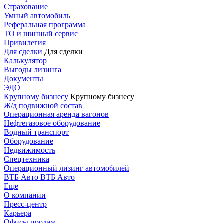
Страхование
Умный автомобиль
Реферальная программа
ТО и шинный сервис
Привилегия
Для сделки
Для сделки
Калькулятор
Выгоды лизинга
Документы
ЭДО
Крупному бизнесу
Крупному бизнесу
Ж/д подвижной состав
Операционная аренда вагонов
Нефтегазовое оборудование
Водный транспорт
Оборудование
Недвижимость
Спецтехника
Операционный лизинг автомобилей
ВТБ Авто
ВТБ Авто
Еще
О компании
Пресс-центр
Карьера
Офисы продаж