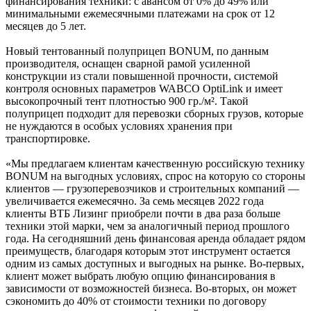
финансирования техники: с авансом от 0% до 49% или
минимальными ежемесячными платежами на срок от 12
месяцев до 5 лет.
Новый тентованный полуприцеп BONUM, по данным
производителя, оснащен сварной рамой усиленной
конструкции из стали повышенной прочности, системой
контроля основных параметров WABCO OptiLink и имеет
высокопрочный тент плотностью 900 гр./м². Такой
полуприцеп подходит для перевозки сборных грузов, которые
не нуждаются в особых условиях хранения при
транспортировке.
«Мы предлагаем клиентам качественную российскую технику
BONUM на выгодных условиях, спрос на которую со стороны
клиентов — грузоперевозчиков и строительных компаний —
увеличивается ежемесячно. За семь месяцев 2022 года
клиенты ВТБ Лизинг приобрели почти в два раза больше
техники этой марки, чем за аналогичный период прошлого
года. На сегодняшний день финансовая аренда обладает рядом
преимуществ, благодаря которым этот инструмент остается
одним из самых доступных и выгодных на рынке. Во-первых,
клиент может выбрать любую опцию финансирования в
зависимости от возможностей бизнеса. Во-вторых, он может
сэкономить до 40% от стоимости техники по договору