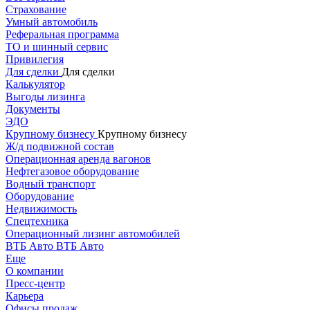
Страхование
Умный автомобиль
Реферальная программа
ТО и шинный сервис
Привилегия
Для сделки
Для сделки
Калькулятор
Выгоды лизинга
Документы
ЭДО
Крупному бизнесу
Крупному бизнесу
Ж/д подвижной состав
Операционная аренда вагонов
Нефтегазовое оборудование
Водный транспорт
Оборудование
Недвижимость
Спецтехника
Операционный лизинг автомобилей
ВТБ Авто
ВТБ Авто
Еще
О компании
Пресс-центр
Карьера
Офисы продаж