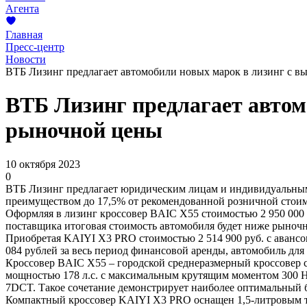
Агента
Главная
Пресс-центр
Новости
ВТБ Лизинг предлагает автомобили новых марок в лизинг с в
ВТБ Лизинг предлагает автом
рыночной цены
10 октября 2023
0
ВТБ Лизинг предлагает юридическим лицам и индивидуальным
преимуществом до 17,5% от рекомендованной розничной стоимо
Оформляя в лизинг кроссовер BAIC X55 стоимостью 2 950 000 ру
поставщика итоговая стоимость автомобиля будет ниже рыночно
Приобретая KAIYI X3 PRO стоимостью 2 514 900 руб. с авансом 
084 рублей за весь период финансовой аренды, автомобиль для
Кроссовер BAIC X55 – городской среднеразмерный кроссовер
мощностью 178 л.с. с максимальным крутящим моментом 300 Н∙
7DCT. Такое сочетание демонстрирует наиболее оптимальный 
Компактный кроссовер KAIYI X3 PRO оснащен 1,5-литровым ту