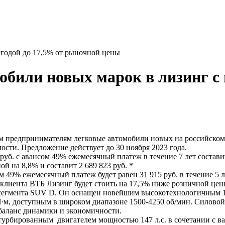
ыгодой до 17,5% от рыночной цены
обили новых марок в лизинг с 
 предпринимателям легковые автомобили новых на российском 
сти. Предложение действует до 30 ноября 2023 года.
б. с авансом 49% ежемесячный платеж в течение 7 лет составит 
й на 8,8% и составит 2 689 823 руб. *
49% ежемесячный платеж будет равен 31 915 руб. в течение 5 ле
 клиента ВТБ Лизинг будет стоить на 17,5% ниже розничной цены
 сегмента SUV D. Он оснащен новейшим высокотехнологичным 
м, доступным в широком диапазоне 1500-4250 об/мин. Силовой а
баланс динамики и экономичности.
рбированным двигателем мощностью 147 л.с. в сочетании с ва