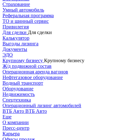
Страхование
Умный автомобиль
Реферальная программа
ТО и шинный сервис
Привилегия
Для сделки
Для сделки
Калькулятор
Выгоды лизинга
Документы
ЭДО
Крупному бизнесу
Крупному бизнесу
Ж/д подвижной состав
Операционная аренда вагонов
Нефтегазовое оборудование
Водный транспорт
Оборудование
Недвижимость
Спецтехника
Операционный лизинг автомобилей
ВТБ Авто
ВТБ Авто
Еще
О компании
Пресс-центр
Карьера
Офисы продаж