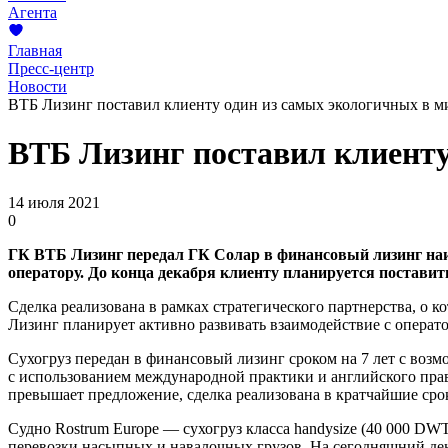
Агента
Главная
Пресс-центр
Новости
ВТБ Лизинг поставил клиенту один из самых экологичных в м
ВТБ Лизинг поставил клиенту
14 июля 2021
0
ГК ВТБ Лизинг передал ГК Солар в финансовый лизинг наибо
оператору. До конца декабря клиенту планируется поставит
Сделка реализована в рамках стратегического партнерства, о 
Лизинг планирует активно развивать взаимодействие с операт
Сухогруз передан в финансовый лизинг сроком на 7 лет с воз
с использованием международной практики и английского пра
превышает предложение, сделка реализована в кратчайшие сро
Судно Rostrum Europe — сухогруз класса handysize (40 000 DW
перевозки насыпных и навалочных грузов. На сегодняшний ден