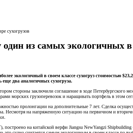
ире сухогрузов
 один из самых экологичных в
лее экологичный в своем классе сухогруз стоимостью $23,2 
ь еще два аналогичных сухогруза.
котором стороны заключили соглашение в ходе Петербургского м
орами морских грузоперевозок и наращивать портфель в этом се
можностью пролонгации на дополнительные 7 лет. Сделка осущес
ва. Несмотря на напряженную ситуацию на первичном и вторичн
ки.
T), построено на китайской верфи Jiangsu NewYangzi Shipbuildi
ь это судно считается самым экологичным в своем классе по вы