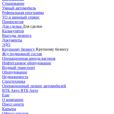
Страхование
Умный автомобиль
Реферальная программа
ТО и шинный сервис
Привилегия
Для сделки
Для сделки
Калькулятор
Выгоды лизинга
Документы
ЭДО
Крупному бизнесу
Крупному бизнесу
Ж/д подвижной состав
Операционная аренда вагонов
Нефтегазовое оборудование
Водный транспорт
Оборудование
Недвижимость
Спецтехника
Операционный лизинг автомобилей
ВТБ Авто
ВТБ Авто
Еще
О компании
Пресс-центр
Карьера
Офисы продаж