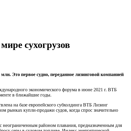
 мире сухогрузов
млн. Это первое судно, переданное лизинговой компанией
еждународного экономического форума в июне 2021 г. ВТБ
гменте в ближайшие годы.
твлена на базе европейского субхолдинга ВТБ Лизинг
ом рынках купли-продажи судов, когда спрос значительно
ng с неограниченным районом плавания, предназначенным для
бросу серы в судовом топливе. Индекс энергетической