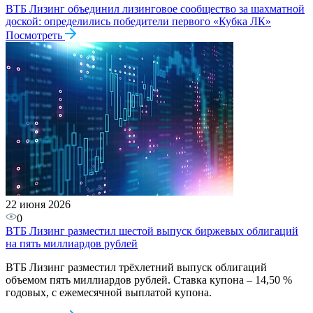
ВТБ Лизинг объединил лизинговое сообщество за шахматной
доской: определились победители первого «Кубка ЛК»
Посмотреть
22 июня 2026
0
ВТБ Лизинг разместил шестой выпуск биржевых облигаций
на пять миллиардов рублей
ВТБ Лизинг разместил трёхлетний выпуск облигаций
объемом пять миллиардов рублей. Ставка купона – 14,50 %
годовых, с ежемесячной выплатой купона.