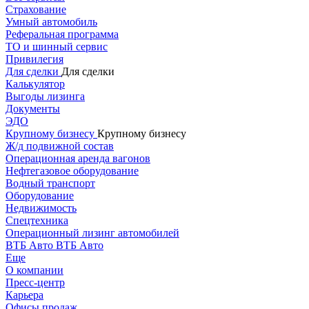
Страхование
Умный автомобиль
Реферальная программа
ТО и шинный сервис
Привилегия
Для сделки
Для сделки
Калькулятор
Выгоды лизинга
Документы
ЭДО
Крупному бизнесу
Крупному бизнесу
Ж/д подвижной состав
Операционная аренда вагонов
Нефтегазовое оборудование
Водный транспорт
Оборудование
Недвижимость
Спецтехника
Операционный лизинг автомобилей
ВТБ Авто
ВТБ Авто
Еще
О компании
Пресс-центр
Карьера
Офисы продаж