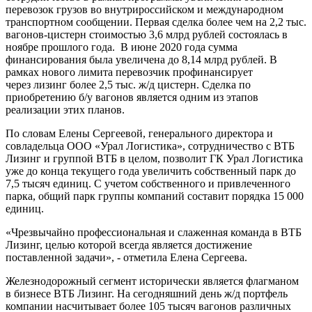
перевозок грузов во внутрироссийском и международном
транспортном сообщении. Первая сделка более чем на 2,2 тыс.
вагонов-цистерн стоимостью 3,6 млрд рублей состоялась в
ноябре прошлого года. В июне 2020 года сумма
финансирования была увеличена до 8,14 млрд рублей. В
рамках нового лимита перевозчик профинансирует
через лизинг более 2,5 тыс. ж/д цистерн. Сделка по
приобретению б/у вагонов является одним из этапов
реализации этих планов.
По словам Елены Сергеевой, генерального директора и
совладельца ООО «Урал Логистика», сотрудничество с ВТБ
Лизинг и группой ВТБ в целом, позволит ГК Урал Логистика
уже до конца текущего года увеличить собственный парк до
7,5 тысяч единиц. С учетом собственного и привлеченного
парка, общий парк группы компаний составит порядка 15 000
единиц.
«Чрезвычайно профессиональная и слаженная команда в ВТБ
Лизинг, целью которой всегда является достижение
поставленной задачи», - отметила Елена Сергеева.
Железнодорожный сегмент исторически является флагманом
в бизнесе ВТБ Лизинг. На сегодняшний день ж/д портфель
компании насчитывает более 105 тысяч вагонов различных