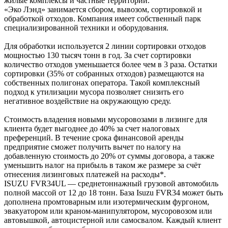
жилые комплексы и частные территории.
«Эко Лэнд» занимается сбором, вывозом, сортировкой и
обработкой отходов. Компания имеет собственный парк
специализированной техники и оборудования.
Для обработки используется 2 линии сортировки отходов
мощностью 130 тысяч тонн в год. За счет сортировки
количество отходов уменьшается более чем в 3 раза. Остатки
сортировки (35% от собранных отходов) размещаются на
собственных полигонах оператора. Такой комплексный
подход к утилизации мусора позволяет снизить его
негативное воздействие на окружающую среду.
Стоимость владения новыми мусоровозами в лизинге для
клиента будет выгоднее до 40% за счет налоговых
преференций. В течение срока финансовой аренды
предприятие сможет получить вычет по налогу на
добавленную стоимость до 20% от суммы договора, а также
уменьшить налог на прибыль в таком же размере за счёт
отнесения лизинговых платежей на расходы*.
ISUZU FVR34UL — среднетоннажный грузовой автомобиль
полной массой от 12 до 18 тонн. База Isuzu FVR34 может быть
дополнена промтоварным или изотермическим фургоном,
эвакуатором или краном-манипулятором, мусоровозом или
автовышкой, автоцистерной или самосвалом. Каждый клиент