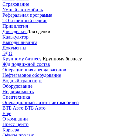
Страхование
Умный автомобиль
Реферальная программа
ТО и шинный сервис
Привилегия
Для сделки
Для сделки
Калькулятор
Выгоды лизинга
Документы
ЭДО
Крупному бизнесу
Крупному бизнесу
Ж/д подвижной состав
Операционная аренда вагонов
Нефтегазовое оборудование
Водный транспорт
Оборудование
Недвижимость
Спецтехника
Операционный лизинг автомобилей
ВТБ Авто
ВТБ Авто
Еще
О компании
Пресс-центр
Карьера
Офисы продаж