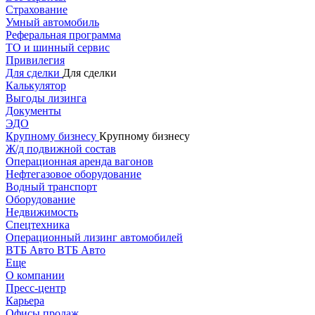
Страхование
Умный автомобиль
Реферальная программа
ТО и шинный сервис
Привилегия
Для сделки
Для сделки
Калькулятор
Выгоды лизинга
Документы
ЭДО
Крупному бизнесу
Крупному бизнесу
Ж/д подвижной состав
Операционная аренда вагонов
Нефтегазовое оборудование
Водный транспорт
Оборудование
Недвижимость
Спецтехника
Операционный лизинг автомобилей
ВТБ Авто
ВТБ Авто
Еще
О компании
Пресс-центр
Карьера
Офисы продаж