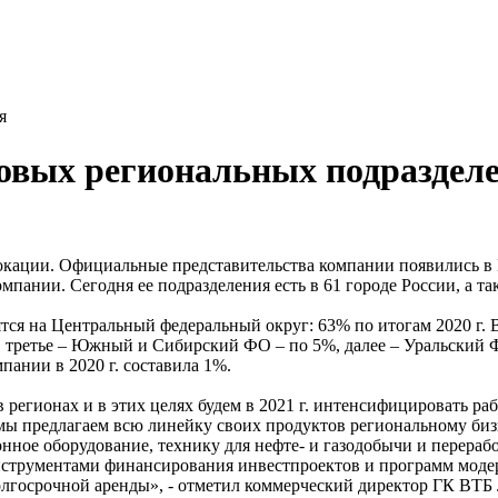
я
овых региональных подраздел
окации. Официальные представительства компании появились в 
мпании. Сегодня ее подразделения есть в 61 городе России, а т
ся на Центральный федеральный округ: 63% по итогам 2020 г. 
 третье – Южный и Сибирский ФО – по 5%, далее – Уральский 
пании в 2020 г. составила 1%.
регионах и в этих целях будем в 2021 г. интенсифицировать раб
 мы предлагаем всю линейку своих продуктов региональному биз
ное оборудование, технику для нефте- и газодобычи и перерабо
инструментами финансирования инвестпроектов и программ мод
олгосрочной аренды», - отметил коммерческий директор ГК ВТБ