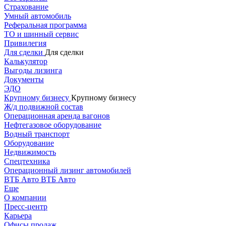
Страхование
Умный автомобиль
Реферальная программа
ТО и шинный сервис
Привилегия
Для сделки
Для сделки
Калькулятор
Выгоды лизинга
Документы
ЭДО
Крупному бизнесу
Крупному бизнесу
Ж/д подвижной состав
Операционная аренда вагонов
Нефтегазовое оборудование
Водный транспорт
Оборудование
Недвижимость
Спецтехника
Операционный лизинг автомобилей
ВТБ Авто
ВТБ Авто
Еще
О компании
Пресс-центр
Карьера
Офисы продаж