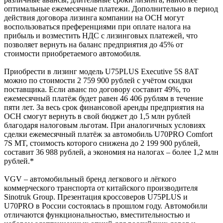
оптимальные ежемесячные платежи. Дополнительно в период
действия договора лизинга компании на ОСН могут
воспользоваться преференциями при оплате налога на
прибыль и возместить НДС с лизинговых платежей, что
позволяет вернуть на баланс предприятия до 45% от
стоимости приобретаемого автомобиля.
Приобрести в лизинг модель U75PLUS Executive 5S 8AT
можно по стоимости 2 759 900 рублей с учётом скидки
поставщика. Если аванс по договору составит 49%, то
ежемесячный платёж будет равен 46 406 рублям в течение
пяти лет. За весь срок финансовой аренды предприятия на
ОСН смогут вернуть в свой бюджет до 1,5 млн рублей
благодаря налоговым льготам. При аналогичных условиях
сделки ежемесячный платёж за автомобиль U70PRO Comfort
7S MT, стоимость которого снижена до 2 199 900 рублей,
составит 36 988 рублей, а экономия на налогах – более 1,2 млн
рублей.*
VGV – автомобильный бренд легкового и лёгкого
коммерческого транспорта от китайского производителя
Sinotruk Group. Презентация кроссоверов U75PLUS и
U70PRO в России состоялась в прошлом году. Автомобили
отличаются функциональностью, вместительностью и