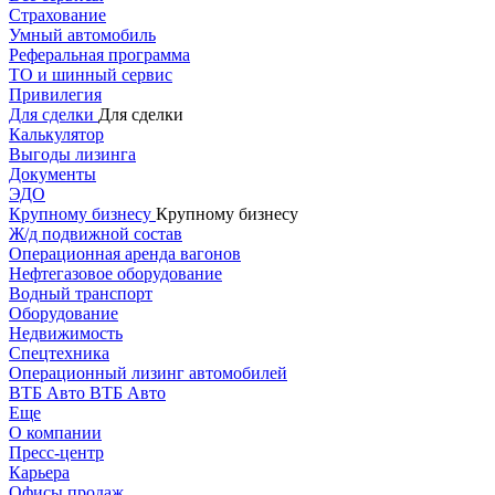
Страхование
Умный автомобиль
Реферальная программа
ТО и шинный сервис
Привилегия
Для сделки
Для сделки
Калькулятор
Выгоды лизинга
Документы
ЭДО
Крупному бизнесу
Крупному бизнесу
Ж/д подвижной состав
Операционная аренда вагонов
Нефтегазовое оборудование
Водный транспорт
Оборудование
Недвижимость
Спецтехника
Операционный лизинг автомобилей
ВТБ Авто
ВТБ Авто
Еще
О компании
Пресс-центр
Карьера
Офисы продаж