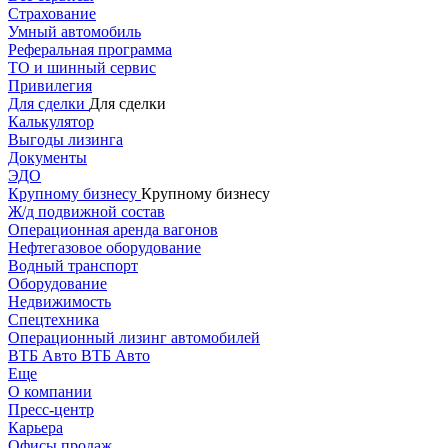
Страхование
Умный автомобиль
Реферальная программа
ТО и шинный сервис
Привилегия
Для сделки
Для сделки
Калькулятор
Выгоды лизинга
Документы
ЭДО
Крупному бизнесу
Крупному бизнесу
Ж/д подвижной состав
Операционная аренда вагонов
Нефтегазовое оборудование
Водный транспорт
Оборудование
Недвижимость
Спецтехника
Операционный лизинг автомобилей
ВТБ Авто
ВТБ Авто
Еще
О компании
Пресс-центр
Карьера
Офисы продаж