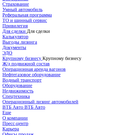
Страхование
Умный автомобиль
Реферальная программа
ТО и шинный сервис
Привилегия
Для сделки
Для сделки
Калькулятор
Выгоды лизинга
Документы
ЭДО
Крупному бизнесу
Крупному бизнесу
Ж/д подвижной состав
Операционная аренда вагонов
Нефтегазовое оборудование
Водный транспорт
Оборудование
Недвижимость
Спецтехника
Операционный лизинг автомобилей
ВТБ Авто
ВТБ Авто
Еще
О компании
Пресс-центр
Карьера
Офисы продаж