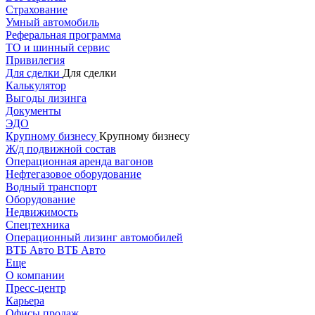
Страхование
Умный автомобиль
Реферальная программа
ТО и шинный сервис
Привилегия
Для сделки
Для сделки
Калькулятор
Выгоды лизинга
Документы
ЭДО
Крупному бизнесу
Крупному бизнесу
Ж/д подвижной состав
Операционная аренда вагонов
Нефтегазовое оборудование
Водный транспорт
Оборудование
Недвижимость
Спецтехника
Операционный лизинг автомобилей
ВТБ Авто
ВТБ Авто
Еще
О компании
Пресс-центр
Карьера
Офисы продаж