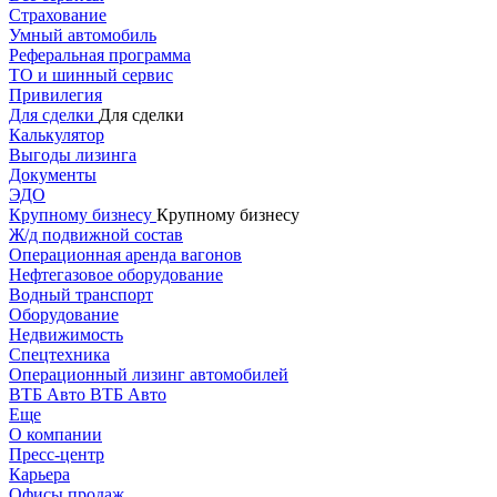
Страхование
Умный автомобиль
Реферальная программа
ТО и шинный сервис
Привилегия
Для сделки
Для сделки
Калькулятор
Выгоды лизинга
Документы
ЭДО
Крупному бизнесу
Крупному бизнесу
Ж/д подвижной состав
Операционная аренда вагонов
Нефтегазовое оборудование
Водный транспорт
Оборудование
Недвижимость
Спецтехника
Операционный лизинг автомобилей
ВТБ Авто
ВТБ Авто
Еще
О компании
Пресс-центр
Карьера
Офисы продаж