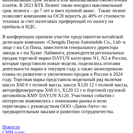
платёж. В 2023 ВТБ Лизинг также внедрил максимальный
срок лизинга – до 7 лет и ввел нулевой аванс. Также лизинг
позволяет компаниям на ОСН вернуть до 40% от стоимости
техники за счет налоговых преференций по налогу на
прибыль и НДС.
В конференции приняли участие представители китайской
делегации компании «Chengdu Dayun Automobile Co., Ltd» в
лице г-на Cи Пина, заместителя генерального директора
завода и г-на Хуанг Лайминга, руководителя региональных
продаж торговой марки DAYUN категории N1, N2 в России,
которые представили новые модели, поделились итогами
деятельности марки в текущем году, а также анонсировали
планы по развитию и увеличению продаж в России в 2024
году. Торговая марка представила модельный ряд включая
шасси X60 6 т полной массы, шасси Х120 12 т полной массы,
авторефрижераторы Х60 6 т, X120 12 т и бортовой грузовой
автомобиль КМУ DAYUN X120. Участники события с
интересом знакомились с новинками рынка и вели
переговоры с руководством ООО «Даюн-Авто» по
предварительным заказам и развитию сотрудничества.
Новости
СМИ о нас