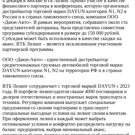
4 декабря в Москве ВТБ Лизинг принял участие в качестве
финансового партнера в конференции, которую организовал
дистрибьютор торговой марки DAYUN категории N1, N2 в
России и в странах таможенного союза, компания ООО
«Даюн-Авто». В рамках мероприятия, собравшего около ста
представителей авторынка, была представлена совместная
программа субсидирования в размере до 150 000 рублей.
Субсидия может быть использована в качестве скидки на
аванс. ВТБ Лизинг – является эксклюзивным участником
партнерской программы.
ООО «Даюн-Авто» - единственный дистрибьютор
среднетоннажных грузовых автомобилей торговой марки
DAYUN категории N1, N2 на территории РФ и в странах
таможенного союза.
ВТБ Лизинг сотрудничает с торговой маркой DAYUN c 2023
года. В портфеле лизингодателя свыше 4000 поставщиков и
дилеров отечественных и иностранных марок транспорта и
техники. Регулярно компания выпускает специальные
предложения со своими партнерами и транслирует
специальные выгодные условия на лизинг своим клиентам.
При оформлении лизинга каждый может выбрать
оптимальные условия и комфортно распределить нагрузку на
баланс предприятия, выбрав минимальный аванс,
минимальный срок лизинга или минимальный ежемесячный