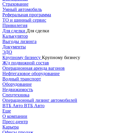
Страхование
Умный автомобиль
Реферальная программа
ТО и шинный сервис
Привилегия
Для сделки
Для сделки
Калькулятор
Выгоды лизинга
Документы
ЭДО
Крупному бизнесу
Крупному бизнесу
Ж/д подвижной состав
Операционная аренда вагонов
Нефтегазовое оборудование
Водный транспорт
Оборудование
Недвижимость
Спецтехника
Операционный лизинг автомобилей
ВТБ Авто
ВТБ Авто
Еще
О компании
Пресс-центр
Карьера
Офисы продаж