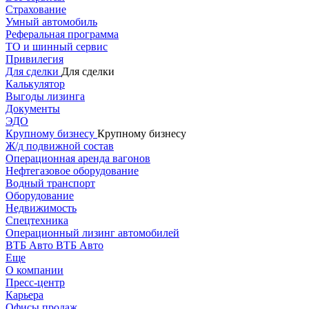
Страхование
Умный автомобиль
Реферальная программа
ТО и шинный сервис
Привилегия
Для сделки
Для сделки
Калькулятор
Выгоды лизинга
Документы
ЭДО
Крупному бизнесу
Крупному бизнесу
Ж/д подвижной состав
Операционная аренда вагонов
Нефтегазовое оборудование
Водный транспорт
Оборудование
Недвижимость
Спецтехника
Операционный лизинг автомобилей
ВТБ Авто
ВТБ Авто
Еще
О компании
Пресс-центр
Карьера
Офисы продаж