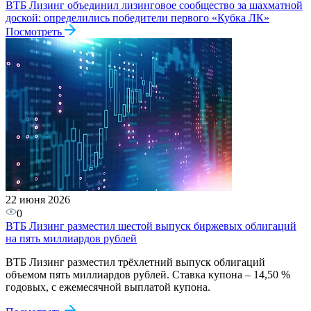
ВТБ Лизинг объединил лизинговое сообщество за шахматной
доской: определились победители первого «Кубка ЛК»
Посмотреть
22 июня 2026
0
ВТБ Лизинг разместил шестой выпуск биржевых облигаций
на пять миллиардов рублей
ВТБ Лизинг разместил трёхлетний выпуск облигаций
объемом пять миллиардов рублей. Ставка купона – 14,50 %
годовых, с ежемесячной выплатой купона.