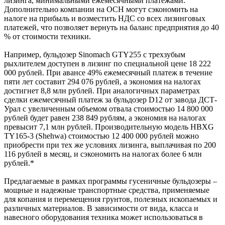
лизинга, минимальными ежемесячными платежами.
Дополнительно компании на ОСН могут сэкономить на
налоге на прибыль и возместить НДС со всех лизинговых
платежей, что позволяет вернуть на баланс предприятия до 40
% от стоимости техники.
Например, бульдозер Sinomach GTY255 с трехзубым
рыхлителем доступен в лизинг по специальной цене 18 222
000 рублей. При авансе 49% ежемесячный платеж в течение
пяти лет составит 294 076 рублей, а экономия на налогах
достигнет 8,8 млн рублей. При аналогичных параметрах
сделки ежемесячный платеж за бульдозер D12 от завода ДСТ-
Урал с увеличенным объемом отвала стоимостью 14 800 000
рублей будет равен 238 849 рублям, а экономия на налогах
превысит 7,1 млн рублей. Производительную модель HBXG
TY165-3 (Shehwa) стоимостью 12 400 000 рублей можно
приобрести при тех же условиях лизинга, выплачивая по 200
116 рублей в месяц, и сэкономить на налогах более 6 млн
рублей.*
Предлагаемые в рамках программы гусеничные бульдозеры –
мощные и надежные транспортные средства, применяемые
для копания и перемещения грунтов, полезных ископаемых и
различных материалов. В зависимости от вида, класса и
навесного оборудования техника может использоваться в