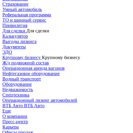
Страхование
Умный автомобиль
Реферальная программа
ТО и шинный сервис
Привилегия
Для сделки
Для сделки
Калькулятор
Выгоды лизинга
Документы
ЭДО
Крупному бизнесу
Крупному бизнесу
Ж/д подвижной состав
Операционная аренда вагонов
Нефтегазовое оборудование
Водный транспорт
Оборудование
Недвижимость
Спецтехника
Операционный лизинг автомобилей
ВТБ Авто
ВТБ Авто
Еще
О компании
Пресс-центр
Карьера
Офисы продаж