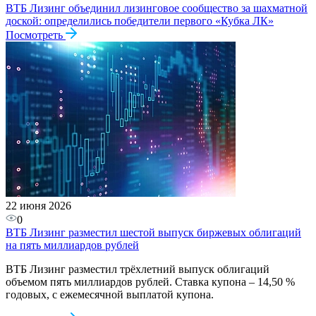
ВТБ Лизинг объединил лизинговое сообщество за шахматной
доской: определились победители первого «Кубка ЛК»
Посмотреть
22 июня 2026
0
ВТБ Лизинг разместил шестой выпуск биржевых облигаций
на пять миллиардов рублей
ВТБ Лизинг разместил трёхлетний выпуск облигаций
объемом пять миллиардов рублей. Ставка купона – 14,50 %
годовых, с ежемесячной выплатой купона.