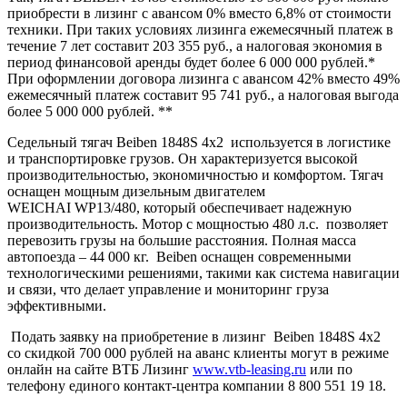
приобрести в лизинг с авансом 0% вместо 6,8% от стоимости
техники. При таких условиях лизинга ежемесячный платеж в
течение 7 лет составит 203 355 руб., а налоговая экономия в
период финансовой аренды будет более 6 000 000 рублей.*
При оформлении договора лизинга с авансом 42% вместо 49%
ежемесячный платеж составит 95 741 руб., а налоговая выгода
более 5 000 000 рублей. **
Седельный тягач Beiben 1848S 4х2 используется в логистике
и транспортировке грузов. Он характеризуется высокой
производительностью, экономичностью и комфортом. Тягач
оснащен мощным дизельным двигателем
WEICHAI WP13/480, который обеспечивает надежную
производительность. Мотор с мощностью 480 л.с. позволяет
перевозить грузы на большие расстояния. Полная масса
автопоезда – 44 000 кг. Beiben оснащен современными
технологическими решениями, такими как система навигации
и связи, что делает управление и мониторинг груза
эффективными.
Подать заявку на приобретение в лизинг Beiben 1848S 4х2
со скидкой 700 000 рублей на аванс клиенты могут в режиме
онлайн на сайте ВТБ Лизинг
www.vtb-leasing.ru
или по
телефону единого контакт-центра компании 8 800 551 19 18.