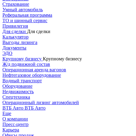
Страхование
Умный автомобиль
Реферальная программа
ТО и шинный сервис
Привилегия
Для сделки
Для сделки
Калькулятор
Выгоды лизинга
Документы
ЭДО
Крупному бизнесу
Крупному бизнесу
Ж/д подвижной состав
Операционная аренда вагонов
Нефтегазовое оборудование
Водный транспорт
Оборудование
Недвижимость
Спецтехника
Операционный лизинг автомобилей
ВТБ Авто
ВТБ Авто
Еще
О компании
Пресс-центр
Карьера
Офисы продаж