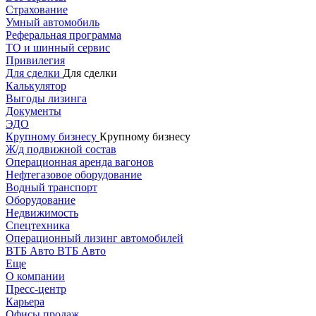
Страхование
Умный автомобиль
Реферальная программа
ТО и шинный сервис
Привилегия
Для сделки
Для сделки
Калькулятор
Выгоды лизинга
Документы
ЭДО
Крупному бизнесу
Крупному бизнесу
Ж/д подвижной состав
Операционная аренда вагонов
Нефтегазовое оборудование
Водный транспорт
Оборудование
Недвижимость
Спецтехника
Операционный лизинг автомобилей
ВТБ Авто
ВТБ Авто
Еще
О компании
Пресс-центр
Карьера
Офисы продаж