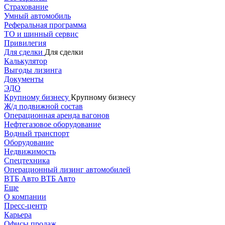
Страхование
Умный автомобиль
Реферальная программа
ТО и шинный сервис
Привилегия
Для сделки
Для сделки
Калькулятор
Выгоды лизинга
Документы
ЭДО
Крупному бизнесу
Крупному бизнесу
Ж/д подвижной состав
Операционная аренда вагонов
Нефтегазовое оборудование
Водный транспорт
Оборудование
Недвижимость
Спецтехника
Операционный лизинг автомобилей
ВТБ Авто
ВТБ Авто
Еще
О компании
Пресс-центр
Карьера
Офисы продаж