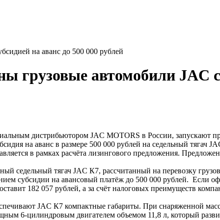
бсидией на аванс до 500 000 рублей
ы грузовые автомобили JAC с с
ьным дистрибьютором JAC MOTORS в России, запускают прог
сидия на аванс в размере 500 000 рублей на седельный тягач JA
тавляется в рамках расчёта лизингового предложения. Предложени
ый седельный тягач JAC К7, рассчитанный на перевозку грузов
ением субсидии на авансовый платёж до 500 000 рублей. Если о
оставит 182 057 рублей, а за счёт налоговых преимуществ компа
спечивают JAC К7 компактные габариты. При снаряженной массе 
щным 6-цилиндровым двигателем объемом 11,8 л, который развив