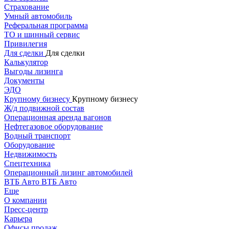
Страхование
Умный автомобиль
Реферальная программа
ТО и шинный сервис
Привилегия
Для сделки
Для сделки
Калькулятор
Выгоды лизинга
Документы
ЭДО
Крупному бизнесу
Крупному бизнесу
Ж/д подвижной состав
Операционная аренда вагонов
Нефтегазовое оборудование
Водный транспорт
Оборудование
Недвижимость
Спецтехника
Операционный лизинг автомобилей
ВТБ Авто
ВТБ Авто
Еще
О компании
Пресс-центр
Карьера
Офисы продаж