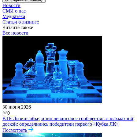
Новости
СМИ о нас
Медиатека
Статьи о лизинге
Читайте также
Все новости
30 июня 2026
0
ВТБ Лизинг объединил лизинговое сообщество за шахматной
доской: определились победители первого «Кубка ЛК»
Посмотреть