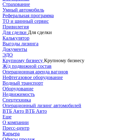
Страхование
Умный автомобиль
Реферальная программа
ТО и шинный сервис
Привилегия
Для сделки
Для сделки
Калькулятор
Выгоды лизинга
Документы
ЭДО
Крупному бизнесу
Крупному бизнесу
Ж/д подвижной состав
Операционная аренда вагонов
Нефтегазовое оборудование
Водный транспорт
Оборудование
Недвижимость
Спецтехника
Операционный лизинг автомобилей
ВТБ Авто
ВТБ Авто
Еще
О компании
Пресс-центр
Карьера
Офисы продаж