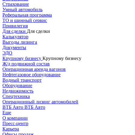
Страхование
Умный автомобиль
Реферальная программа
ТО и шинный сервис
Привилегия
Для сделки
Для сделки
Калькулятор
Выгоды лизинга
Документы
ЭДО
Крупному бизнесу
Крупному бизнесу
Ж/д подвижной состав
Операционная аренда вагонов
Нефтегазовое оборудование
Водный транспорт
Оборудование
Недвижимость
Спецтехника
Операционный лизинг автомобилей
ВТБ Авто
ВТБ Авто
Еще
О компании
Пресс-центр
Карьера
Офисы продаж