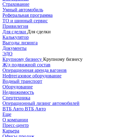
Страхование
Умный автомобиль
Реферальная программа
ТО и шинный сервис
Привилегия
Для сделки
Для сделки
Калькулятор
Выгоды лизинга
Документы
ЭДО
Крупному бизнесу
Крупному бизнесу
Ж/д подвижной состав
Операционная аренда вагонов
Нефтегазовое оборудование
Водный транспорт
Оборудование
Недвижимость
Спецтехника
Операционный лизинг автомобилей
ВТБ Авто
ВТБ Авто
Еще
О компании
Пресс-центр
Карьера
Офисы продаж