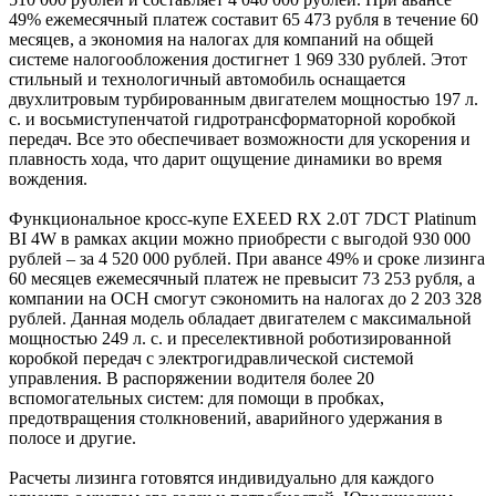
49% ежемесячный платеж составит 65 473 рубля в течение 60
месяцев, а экономия на налогах для компаний на общей
системе налогообложения достигнет 1 969 330 рублей. Этот
стильный и технологичный автомобиль оснащается
двухлитровым турбированным двигателем мощностью 197 л.
с. и восьмиступенчатой гидротрансформаторной коробкой
передач. Все это обеспечивает возможности для ускорения и
плавность хода, что дарит ощущение динамики во время
вождения.
Функциональное кросс-купе EXEED RX 2.0T 7DCT Platinum
BI 4W в рамках акции можно приобрести с выгодой 930 000
рублей – за 4 520 000 рублей. При авансе 49% и сроке лизинга
60 месяцев ежемесячный платеж не превысит 73 253 рубля, а
компании на ОСН смогут сэкономить на налогах до 2 203 328
рублей. Данная модель обладает двигателем с максимальной
мощностью 249 л. с. и преселективной роботизированной
коробкой передач с электрогидравлической системой
управления. В распоряжении водителя более 20
вспомогательных систем: для помощи в пробках,
предотвращения столкновений, аварийного удержания в
полосе и другие.
Расчеты лизинга готовятся индивидуально для каждого