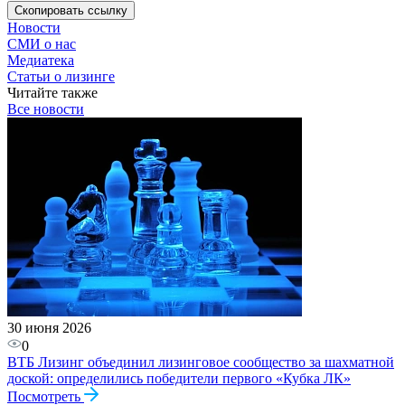
Скопировать
ссылку
Новости
СМИ о нас
Медиатека
Статьи о лизинге
Читайте также
Все новости
30 июня 2026
0
ВТБ Лизинг объединил лизинговое сообщество за шахматной
доской: определились победители первого «Кубка ЛК»
Посмотреть