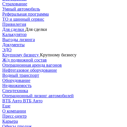
Страхование
Умный автомобиль
Реферальная программа
ТО и шинный сервис
Привилегия
Для сделки
Для сделки
Калькулятор
Выгоды лизинга
Документы
ЭДО
Крупному бизнесу
Крупному бизнесу
Ж/д подвижной состав
Операционная аренда вагонов
Нефтегазовое оборудование
Водный транспорт
Оборудование
Недвижимость
Спецтехника
Операционный лизинг автомобилей
ВТБ Авто
ВТБ Авто
Еще
О компании
Пресс-центр
Карьера
Офисы продаж