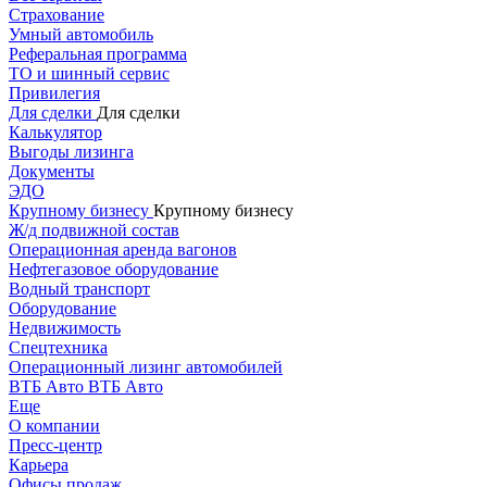
Страхование
Умный автомобиль
Реферальная программа
ТО и шинный сервис
Привилегия
Для сделки
Для сделки
Калькулятор
Выгоды лизинга
Документы
ЭДО
Крупному бизнесу
Крупному бизнесу
Ж/д подвижной состав
Операционная аренда вагонов
Нефтегазовое оборудование
Водный транспорт
Оборудование
Недвижимость
Спецтехника
Операционный лизинг автомобилей
ВТБ Авто
ВТБ Авто
Еще
О компании
Пресс-центр
Карьера
Офисы продаж