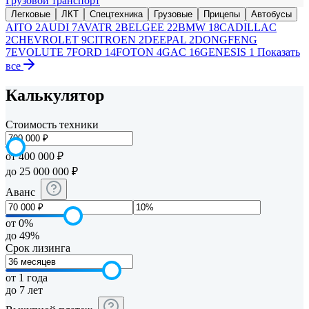
Грузовой транспорт
Легковые
ЛКТ
Спецтехника
Грузовые
Прицепы
Автобусы
AITO
2
AUDI
7
AVATR
2
BELGEE
22
BMW
18
CADILLAC
2
CHEVROLET
9
CITROEN
2
DEEPAL
2
DONGFENG
7
EVOLUTE
7
FORD
14
FOTON
4
GAC
16
GENESIS
1
Показать
все
Калькулятор
Стоимость техники
от 400 000 ₽
до 25 000 000 ₽
Аванс
от 0%
до 49%
Срок лизинга
от 1 года
до 7 лет