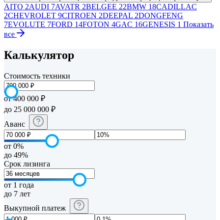
AITO
2
AUDI
7
AVATR
2
BELGEE
22
BMW
18
CADILLAC
2
CHEVROLET
9
CITROEN
2
DEEPAL
2
DONGFENG
7
EVOLUTE
7
FORD
14
FOTON
4
GAC
16
GENESIS
1
Показать
все
Калькулятор
Стоимость техники
от 400 000 ₽
до 25 000 000 ₽
Аванс
от 0%
до 49%
Срок лизинга
от 1 года
до 7 лет
Выкупной платеж