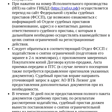
При нажатии на номер Исполнительного производства
(ИП) на сайте ГИБДД (
https://гибдд.рф/
) осуществляется
переход на сайт Федеральной службы судебных
приставов (ФССП), где возможно ознакомиться с
информацией об Отделе судебных приставов
(наименование, адрес) и о контактных данных
ответственного судебного пристава, с которым в
дальнейшем необходимо осуществлять взаимодействие в
целях снятия ограничений на регистрационные
действия.
Следует обратиться в соответствующий Отдел ФССП с
ходатайством о снятии ограничений (подготовив его
заранее в 2-х экземплярах), с приложением заверенных
Покупателем копий Договора купли-продажи, Акта
приемки-передачи и ПТС (в случае личного посещения
также потребуется предъявление оригиналов указанных
документов). Судебный пристав вправе направить
уточняющий запрос в адрес АО ВТБ Лизинг для
предоставления дополнительных документов при их
необходимости.
В течение 30 дней после предоставления полного пакета
документов судебному приставу, по результатам
рассмотрения ходатайства, судебный пристав должен
вынести постановление о снятии ограничительной
меры на регистрационные действия в отношении