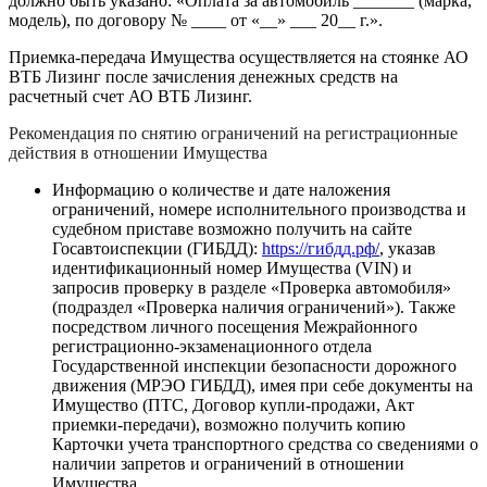
должно быть указано: «Оплата за автомобиль _______ (марка,
модель), по договору № ____ от «__» ___ 20__ г.».
Приемка-передача Имущества осуществляется на стоянке АО
ВТБ Лизинг после зачисления денежных средств на
расчетный счет АО ВТБ Лизинг.
Рекомендация по снятию ограничений на регистрационные
действия в отношении Имущества
Информацию о количестве и дате наложения
ограничений, номере исполнительного производства и
судебном приставе возможно получить на сайте
Госавтоиспекции (ГИБДД):
https://гибдд.рф/
, указав
идентификационный номер Имущества (VIN) и
запросив проверку в разделе «Проверка автомобиля»
(подраздел «Проверка наличия ограничений»). Также
посредством личного посещения Межрайонного
регистрационно-экзаменационного отдела
Государственной инспекции безопасности дорожного
движения (МРЭО ГИБДД), имея при себе документы на
Имущество (ПТС, Договор купли-продажи, Акт
приемки-передачи), возможно получить копию
Карточки учета транспортного средства со сведениями о
наличии запретов и ограничений в отношении
Имущества.