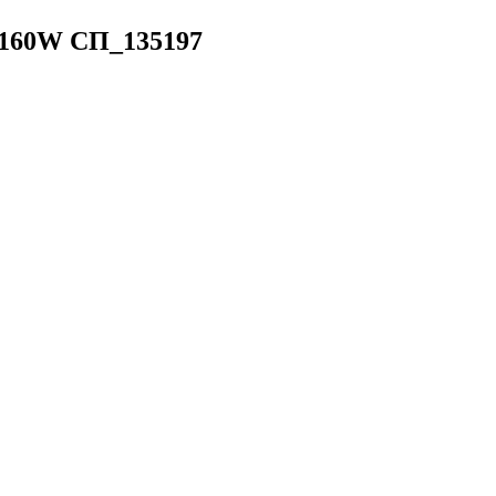
T160W
СП_135197