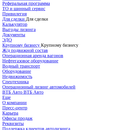
Реферальная программа
ТО и шинный сервис
Привилегия
Для сделки
Для сделки
Калькулятор
Выгоды лизинга
Документы
ЭДО
Крупному бизнесу
Крупному бизнесу
Ж/д подвижной состав
Операционная аренда вагонов
Нефтегазовое оборудование
Водный транспорт
Оборудование
Недвижимость
Спецтехника
Операционный лизинг автомобилей
ВТБ Авто
ВТБ Авто
Еще
О компании
Пресс-центр
Карьера
Офисы продаж
Реквизиты
Поддержка клиентов автолизинга