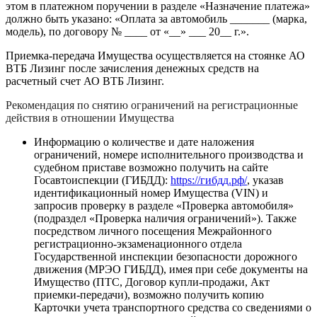
этом в платежном поручении в разделе «Назначение платежа»
должно быть указано: «Оплата за автомобиль _______ (марка,
модель), по договору № ____ от «__» ___ 20__ г.».
Приемка-передача Имущества осуществляется на стоянке АО
ВТБ Лизинг после зачисления денежных средств на
расчетный счет АО ВТБ Лизинг.
Рекомендация по снятию ограничений на регистрационные
действия в отношении Имущества
Информацию о количестве и дате наложения
ограничений, номере исполнительного производства и
судебном приставе возможно получить на сайте
Госавтоиспекции (ГИБДД):
https://гибдд.рф/
, указав
идентификационный номер Имущества (VIN) и
запросив проверку в разделе «Проверка автомобиля»
(подраздел «Проверка наличия ограничений»). Также
посредством личного посещения Межрайонного
регистрационно-экзаменационного отдела
Государственной инспекции безопасности дорожного
движения (МРЭО ГИБДД), имея при себе документы на
Имущество (ПТС, Договор купли-продажи, Акт
приемки-передачи), возможно получить копию
Карточки учета транспортного средства со сведениями о