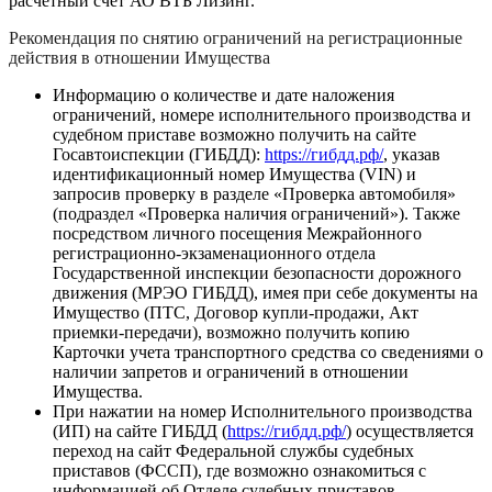
расчетный счет АО ВТБ Лизинг.
Рекомендация по снятию ограничений на регистрационные
действия в отношении Имущества
Информацию о количестве и дате наложения
ограничений, номере исполнительного производства и
судебном приставе возможно получить на сайте
Госавтоиспекции (ГИБДД):
https://гибдд.рф/
, указав
идентификационный номер Имущества (VIN) и
запросив проверку в разделе «Проверка автомобиля»
(подраздел «Проверка наличия ограничений»). Также
посредством личного посещения Межрайонного
регистрационно-экзаменационного отдела
Государственной инспекции безопасности дорожного
движения (МРЭО ГИБДД), имея при себе документы на
Имущество (ПТС, Договор купли-продажи, Акт
приемки-передачи), возможно получить копию
Карточки учета транспортного средства со сведениями о
наличии запретов и ограничений в отношении
Имущества.
При нажатии на номер Исполнительного производства
(ИП) на сайте ГИБДД (
https://гибдд.рф/
) осуществляется
переход на сайт Федеральной службы судебных
приставов (ФССП), где возможно ознакомиться с
информацией об Отделе судебных приставов